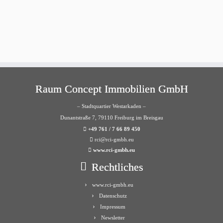
Raum Concept Immobilien GmbH
– Stadtquartier Westarkaden –
Dunantstraße 7, 79110 Freiburg im Breisgau
+49 761 / 7 66 89 450
rci@rci-gmbh.eu
www.rci-gmbh.eu
Rechtliches
www.rci-gmbh.eu
Datenschutz
Impressum
Newsletter