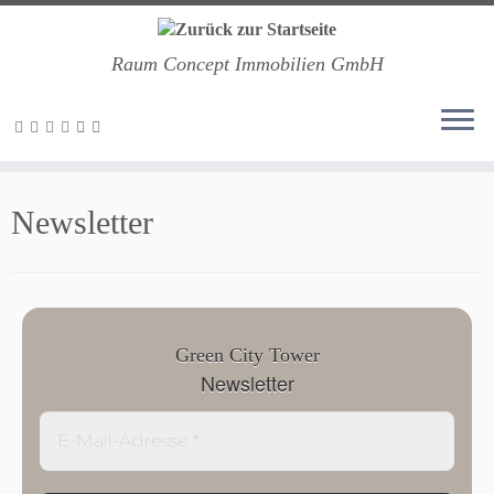
Raum Concept Immobilien GmbH
Zum
Inhalt
Newsletter
springen
Green City Tower
Newsletter
E-
Mail-
Adresse